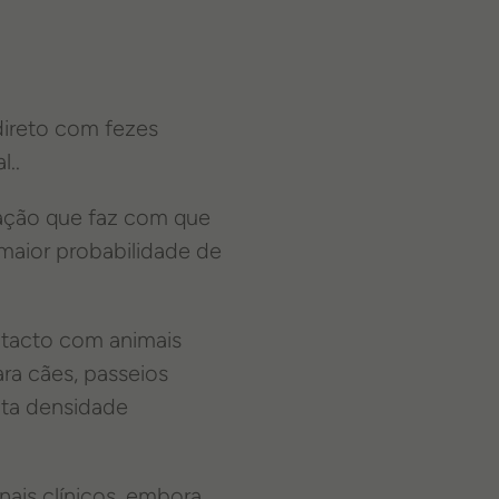
direto com fezes
l..
uação que faz com que
maior probabilidade de
ntacto com animais
ra cães, passeios
lta densidade
ais clínicos, embora