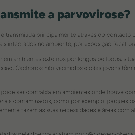
ansmite a parvovirose?
é transmitida principalmente através do contacto 
s infectados no ambiente, por exposição fecal-ora
er em ambientes externos por longos períodos, sit
issão. Cachorros não vacinados e cães jovens têm 
 pode ser contraída em ambientes onde houve co
riais contaminados, como por exemplo, parques pa
emente fazem as suas necessidades e áreas com a
etados pela doença acabam por não desenvolver sin