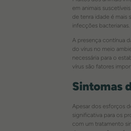
em animais suscetívei
de tenra idade é mais 
infecções bacterianas.
A presença contínua d
do vírus no meio ambie
necessária para o esta
vírus são fatores impo
Sintomas d
Apesar dos esforços d
significativa para os p
com um tratamento sin