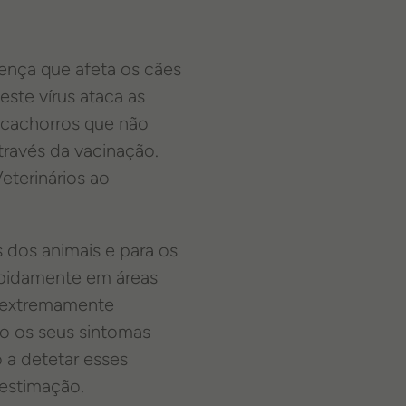
ença que afeta os cães
ste vírus ataca as
m cachorros que não
través da vacinação.
eterinários ao
 dos animais e para os
rapidamente em áreas
É extremamente
ão os seus sintomas
 a detetar esses
 estimação.