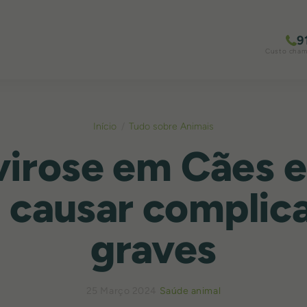
9
Custo chama
Início
Tudo sobre Animais
virose em Cães e
 causar complic
graves
25 Março 2024
Saúde animal