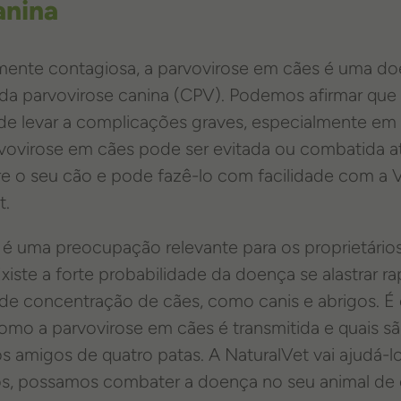
anina
ente contagiosa, a parvovirose em cães é uma do
 da parvovirose canina (CPV). Podemos afirmar que e
pode levar a complicações graves, especialmente e
rvovirose em cães pode ser evitada ou combatida a
e o seu cão e pode fazê-lo com facilidade com a V
t.
é uma preocupação relevante para os proprietários
Existe a forte probabilidade da doença se alastrar 
de concentração de cães, como canis e abrigos. 
omo a parvovirose em cães é transmitida e quais s
s amigos de quatro patas. A NaturalVet vai ajudá-lo
ntos, possamos combater a doença no seu animal de