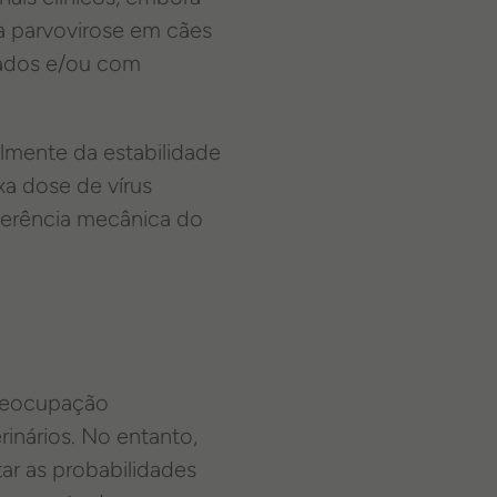
a parvovirose em cães
tados e/ou com
lmente da estabilidade
xa dose de vírus
sferência mecânica do
preocupação
rinários. No entanto,
r as probabilidades