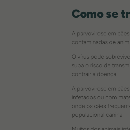
Como se tr
A parvovirose em cães 
contaminadas de animai
O vírus pode sobreviv
suba o risco de transm
contrair a doença.
A parvovirose em cães
infetados ou com mate
onde os cães frequent
populacional canina.
Muitos dos animais inf