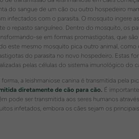
nta do sangue de um cão ou outro hospedeiro mam
am infectados com o parasita. O mosquito ingere as
te o repasto sanguíneo. Dentro do mosquito, os pa
ransformando-se em formas promastigotas, que são 
o este mesmo mosquito pica outro animal, como um
stigotas do parasita no novo hospedeiro. Estas f
nalizadas pelas células do sistema imunológico do 
 forma, a leishmaniose canina é transmitida pela p
mitida diretamente de cão para cão.
É importante
m pode ser transmitida aos seres humanos através 
itos infetados, embora os cães sejam os principais 