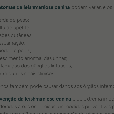
ntomas da leishmaniose canina
podem variar, e os
erda de peso;
lta de apetite;
esões cutâneas;
escamação;
ueda de pelos;
rescimento anormal das unhas;
flamação dos gânglios linfáticos;
tre outros sinais clínicos.
nça também pode causar danos aos órgãos internos
venção da leishmaniose canina
é de extrema impo
deradas áreas endémicas. As medidas preventivas 
entes específicos para a prevenção de picadas de m