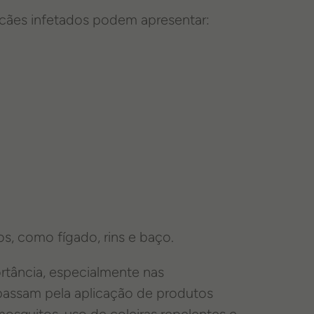
 cães infetados podem apresentar:
, como fígado, rins e baço.
rtância, especialmente nas
passam pela aplicação de produtos
osquitos, uso de coleiras repelentes e