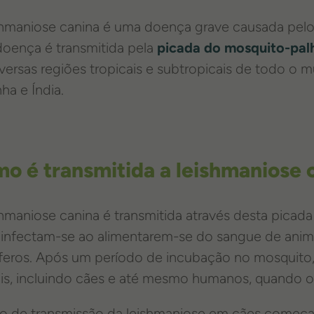
shmaniose canina é uma doença grave causada pelo
doença é transmitida pela
picada do mosquito-palh
versas regiões tropicais e subtropicais de todo o m
ha e Índia.
o é transmitida a leishmaniose 
shmaniose canina é transmitida através desta picad
 infectam-se ao alimentarem-se do sangue de anim
eros. Após um período de incubação no mosquito, o
is, incluindo cães e até mesmo humanos, quando o
lo de transmissão da leishmaniose em cães começ