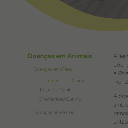
Doenças em Animais
A lei
doenç
Doenças em Cães
e Phl
Leishmaniose Canina
mundo
Tosse do Canil
A doe
Dirofilariose Canina
ambie
Doenças em Gatos
princ
então 
Leucemia Felina