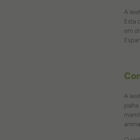
A lei
Esta 
em di
Espan
Com
A lei
palha
mamíf
anima
O cic