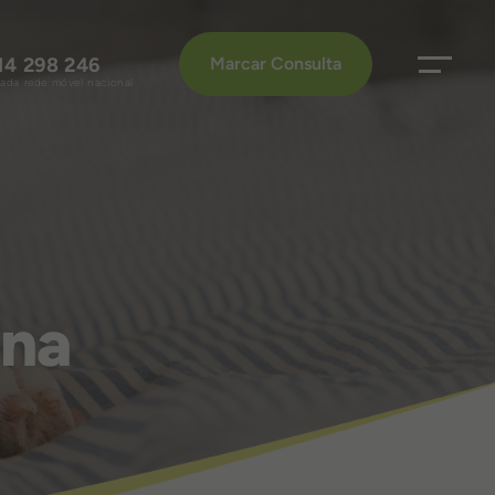
14 298 246
Marcar Consulta
da rede móvel nacional
ina