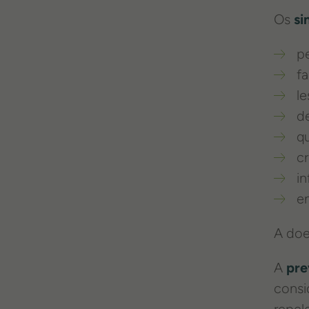
Toxoplasmose
Os
si
Panleucopénia
p
Clamidiose Felina
fa
l
d
q
c
in
en
A doe
A
pre
consi
repel