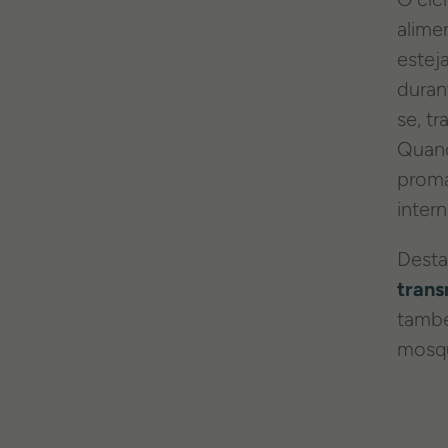
alime
estej
duran
se, t
Quand
proma
inter
Desta
trans
també
mosqu