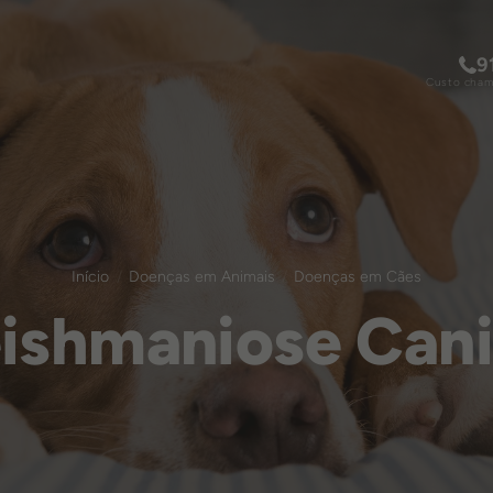
9
Custo chama
Início
Doenças em Animais
Doenças em Cães
ishmaniose Can