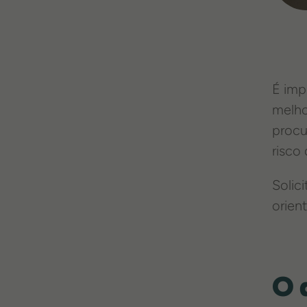
É imp
melho
procu
risco
Solic
orien
O 