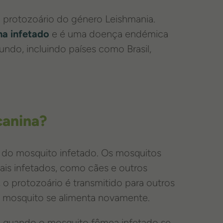
 protozoário do género Leishmania.
a infetado
e é uma doença endémica
undo, incluindo países como Brasil,
canina?
a do mosquito infetado. Os mosquitos
ais infetados, como cães e outros
 protozoário é transmitido para outros
 mosquito se alimenta novamente.
a quando o mosquito fêmea infetado se