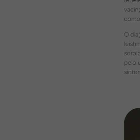
vacin
como 
O dia
leish
sorol
pelo 
sinto