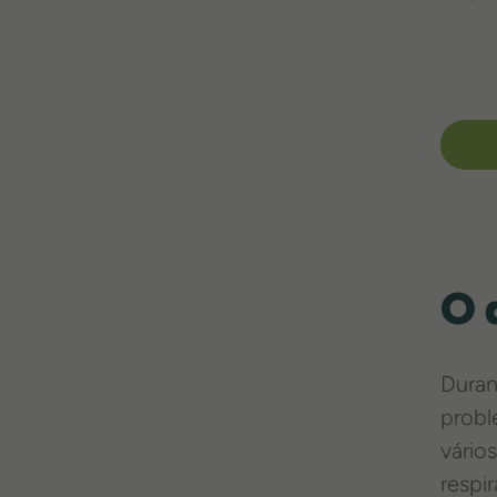
O 
Duran
probl
vário
respir