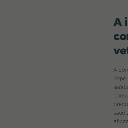
A 
co
ve
A con
papel
saúde
consu
preco
saúde
efica