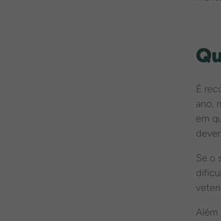
Qu
É rec
ano, 
em qu
devem
Se o 
dific
veteri
Além 