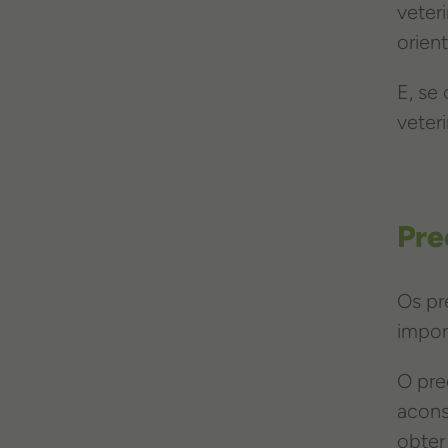
veter
orien
E, se
veter
Pre
Os pr
impor
O pre
acons
obter