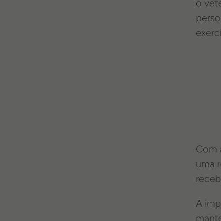
o vet
perso
exerc
Com a
uma r
receb
A imp
mante