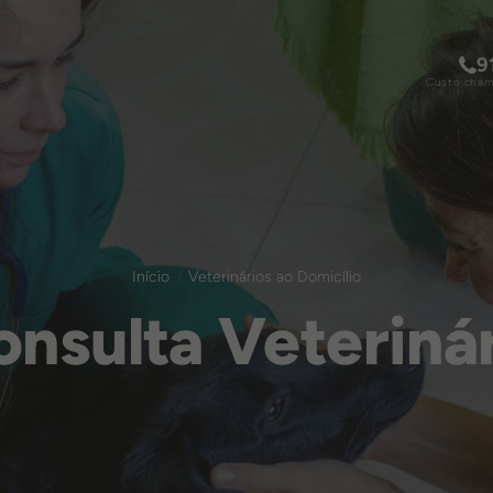
9
Custo chama
Início
Veterinários ao Domicílio
nsulta Veteriná