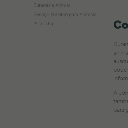
Eutanásia Animal
Serviço Fúnebre para Animais
Co
Microchip
Duran
animal
auscu
pode 
infor
A con
també
para 