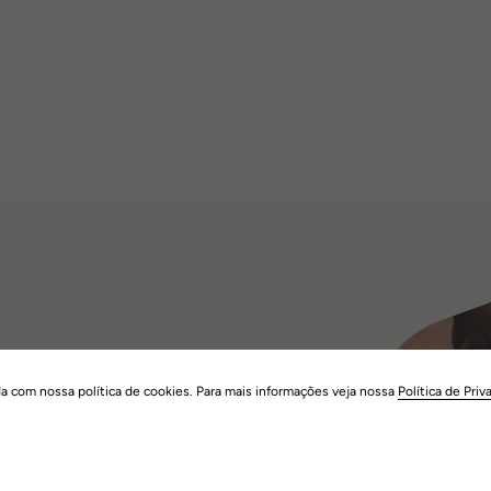
nte empenhada em
da com nossa política de cookies. Para mais informações veja nossa
Política de Priv
dar no tratamento
ho de quase 20