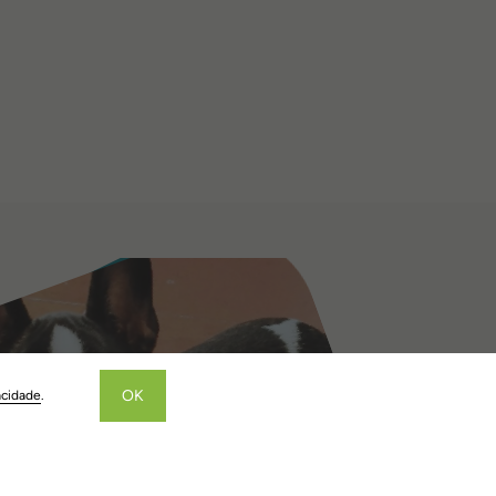
OK
acidade
.