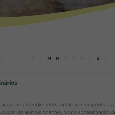
Tratamentos Veterinários
G
H
I
J
K
L
M
N
O
P
Q
R
S
T
nários
nários são procedimentos médicos e terapêuticos r
 e cuidar de animais doentes, como administração d