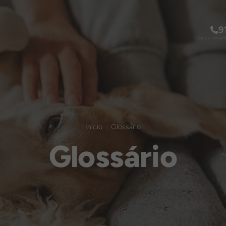
9
Custo chama
Início
Glossário
Glossário