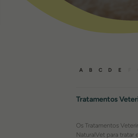
A
B
C
D
E
F
Tratamentos Veteri
Os Tratamentos Veteri
NaturalVet para tratar