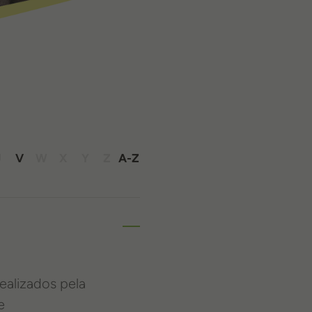
U
V
W
X
Y
Z
A-Z
ealizados pela
e