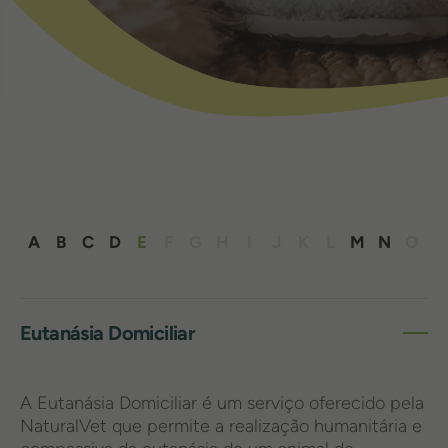
Eutanásia Domiciliar
A
B
C
D
E
F
G
H
I
J
K
L
M
N
O
P
Eutanásia Domiciliar
A Eutanásia Domiciliar é um serviço oferecido pela
NaturalVet que permite a realização humanitária e